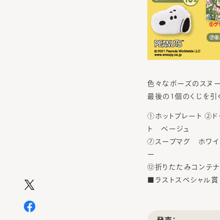
色々なポーズのスヌー
最後の1個のくじを引く
①ホットプレート ②
ト ベージュ
⑦スープマグ ホワ
ー
⑫折りたたみコンテナ
■ラストスペシャル賞