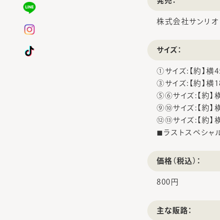
発売：
株式会社サンリオ
サイズ：
①サイズ:【約】横45
③サイズ:【約】横1
⑤⑥サイズ:【約】横2
⑨⑩サイズ:【約】横1
⑫⑬サイズ:【約】横3
◼ラストスペシャル賞
価格（税込）：
800円
主な販路：