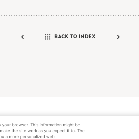
BACK TO INDEX
けガイド
FAQ
お問い合わせ
プライバシーポリシー
サイトマップ
C
n your browser. This information might be
©Peanuts Worldwide LLC
make the site work as you expect it to. The
e you a more personalized web