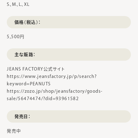
S、M、L、XL
価格（税込）：
5,500円
主な販路：
JEANS FACTORY公式サイト
https://www.jeansfactory.jp/p/search?
keyword=PEANUTS
https://zozo.jp/shop/jeansfactory/goods-
sale/56474474/?did=93961582
発売日：
発売中