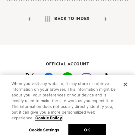
BACK TO INDEX
OFFICIAL ACCOUNT
When you visit any website, it may store or retrieve
初めての方向けガイド
FAQ
お問い合わせ
information on your browser. This information might be
about you, your preferences or your device and is
プライバシーポリシー
サイトマップ
mostly used to make the site work as you expect it to.
Cookie Settings
The information does not usually directly identify you,
but it can give you a more personalized web
©Peanuts Worldwide LLC
experience.
Cookie Policy
Cookie Settings
OK