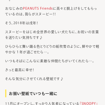
おなじみの
PEANUTS Friends
に高々と胴上げをしてもらっ
ているのは、我らがスヌーピー！！
そう、2018年は戌年！
スヌーピーをはじめ全世界の愛しい犬たちに、お祝いの言葉
を送りたい気持ちです♪
ひらひらと舞い踊る色とりどりの紙吹雪のように、鮮やかで軽
やかな１年が過ごせたら…。
いつもそばにこんなに素敵な仲間たちがいてくれたら…。
きっと最高に幸せ！
そんな気分にさせてくれる壁紙です♪
お揃い壁紙でいつも一緒に
11月にオープンし、すっかり人気者になっている
「SNOOPY」