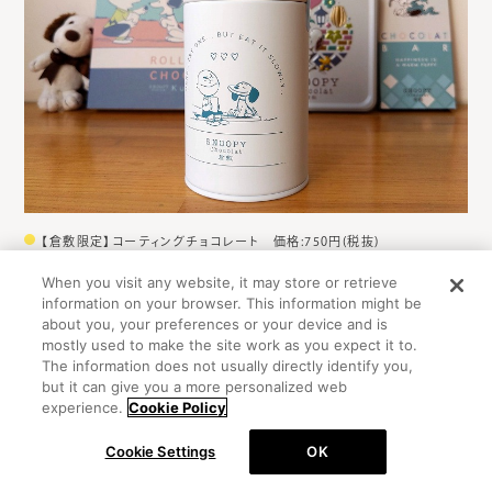
【倉敷限定】コーティングチョコレート 価格:750円(税抜)
スヌーピーの表情を見ているだけで幸せな気分になってしま
When you visit any website, it may store or retrieve
information on your browser. This information might be
います！
about you, your preferences or your device and is
mostly used to make the site work as you expect it to.
The information does not usually directly identify you,
but it can give you a more personalized web
experience.
Cookie Policy
Cookie Settings
OK