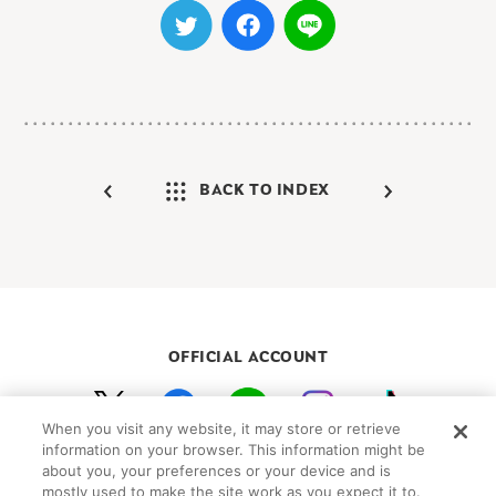
BACK TO INDEX
OFFICIAL ACCOUNT
When you visit any website, it may store or retrieve
初めての方向けガイド
FAQ
お問い合わせ
information on your browser. This information might be
about you, your preferences or your device and is
プライバシーポリシー
サイトマップ
mostly used to make the site work as you expect it to.
Cookie Settings