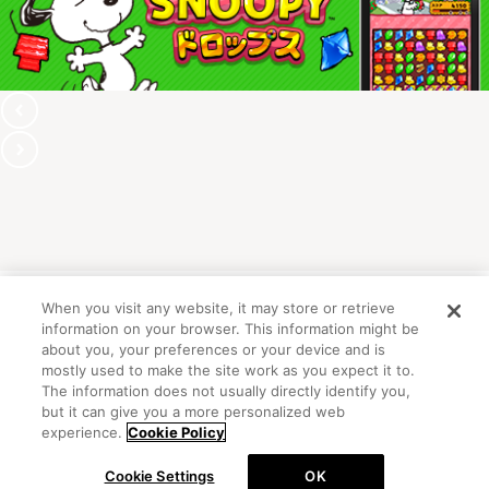
When you visit any website, it may store or retrieve
information on your browser. This information might be
OFFICIAL ACCOUNT
about you, your preferences or your device and is
mostly used to make the site work as you expect it to.
The information does not usually directly identify you,
but it can give you a more personalized web
初めての方向けガイド
FAQ
お問い合わせ
experience.
Cookie Policy
プライバシーポリシー
サイトマップ
Cookie Settings
OK
Cookie Settings