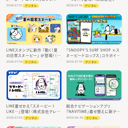
ントやキャンペーンを開催（株式
ビ東京コミュニケーションズ）
2026.07.21
2026.07.16
デジタル
デジタル
会社カプコン）
LINEスタンプに新作 『動く！夏
「SNOOPY’S SURF SHOP ×ス
の日常スヌーピー』 が登場！（株
ヌーピードロップス」コラボイベ
式会社テレビ東京コミュニケー
ント第２弾（株式会社カプコン）
2026.07.14
2026.07.10
デジタル
デジタル
ションズ）
LINE着せかえ『スヌーピー I
総合ナビゲーションアプリ
LIKE…』登場！（株式会社テレビ
『NAVITIME』着せ替えに新テー
東京コミュニケーションズ）
マ「スヌーピー（I LIKE…）」が登
2026.07.02
2026.06.30
デジタル
デジタル
場！（株式会社テレビ東京コミュ
ニケーションズ）