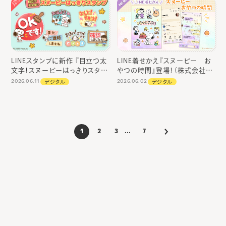
LINEスタンプに新作 『目立つ太
LINE着せかえ『スヌーピー お
文字！スヌーピーはっきりスタン
やつの時間』登場！（株式会社テ
プ』 が登場！（株式会社テレビ東
レビ東京コミュニケーションズ）
2026.06.11
2026.06.02
デジタル
デジタル
京コミュニケーションズ）
1
2
3
...
7