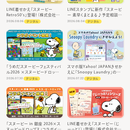
LINE着せかえ『スヌーピー
LINEスタンプに新作 『スヌーピ
Retro50’s』登場！（株式会社テ
ー 素早くまとまる♪予定相談』
レビ東京コミュニケーションズ）
が登場！（株式会社テレビ東京コ
2026.08.06
2026.08.04
デジタル
デジタル
ミュニケーションズ）
「うめだスヌーピーフェスティバ
スマホ版Yahoo! JAPANきせか
ル2026 ×スヌーピードロップ
えに「Snoopy Laundry」の新
ス」コラボイベントやキャンペー
デザイン登場！ （株式会社テレビ
2026.07.30
2026.07.22
デジタル
デジタル
ンを開催（株式会社カプコン）
東京コミュニケーションズ）
「スヌーピー in 銀座 2026×ス
LINE着せかえ『スヌーピー（じ
ヌーピードロップス」コラボイベ
ーっと！）』登場！（株式会社テレ