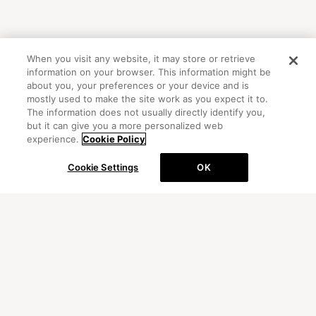
When you visit any website, it may store or retrieve
information on your browser. This information might be
about you, your preferences or your device and is
mostly used to make the site work as you expect it to.
The information does not usually directly identify you,
but it can give you a more personalized web
experience.
Cookie Policy
OFFICIAL ACCOUNT
Cookie Settings
OK
初めての方向けガイド
FAQ
お問い合わせ
プライバシーポリシー
サイトマップ
Cookie Settings
©Peanuts Worldwide LLC