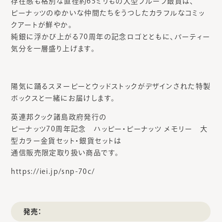
存在感も格別な直径約65ミリもの大型プルーフ銀貨は、
ピーナッツのゆかいな仲間たちをうつしたカラフルなコミッ
クアートが鮮やか。
純銀に浮かび上がる70周年の記念ロゴとともに、パーティー
気分を一層盛り上げます。
陽気に踊るスヌーピーとウッドストックがデザインされた特製
ボックスと一緒にお届けします。
英連邦クック諸島政府発行の
ピーナッツ70周年記念 ハッピー・ピーナッツ メモリー 大
型カラー金貨セット・銀貨セットは
通信販売限定取り扱い商品です。
https://iei.jp/snp-70c/
発売：