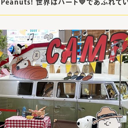
ely, Peanuts! 世界はハート💛であふれて