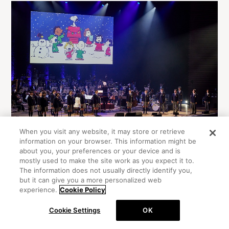
When you visit any website, it may store or retrieve
information on your browser. This information might be
about you, your preferences or your device and is
東京公演（東京文化会館大ホール）より 撮影：石阪大輔
mostly used to make the site work as you expect it to.
横浜少年少女合唱団のみなさんによる澄んだ声が、心地よく
The information does not usually directly identify you,
but it can give you a more personalized web
胸に届きます。
experience.
Cookie Policy
このコンサートの音楽監修もされた宮本貴奈さんの軽やか
Cookie Settings
OK
なピアノで、会場の雰囲気はどんどん盛り上がります。