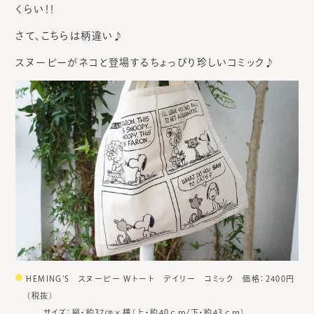
くらい！！
さて、こちらは柄違い♪
スヌーピーがネコと登場するちょっぴり珍しいコミック♪
HEMING’S スヌーピー Wトート デイリー コミック 価格：2400円
（税抜）
サイズ：縦・約37㎝ｘ横（上・約40ｃｍ/下・約43ｃｍ）