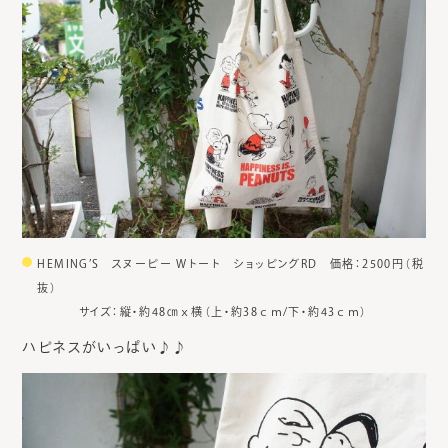
HEMING’S スヌーピー Wトート ショッピングRD 価格：2500円（税
抜）
サイズ：縦・約48㎝ｘ横（上・約38ｃｍ/下・約43ｃｍ）
ハピネスがいっぱい♪♪