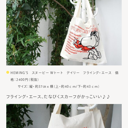
HEMING’S スヌーピー Wトート デイリー フライング・エース 価
格：2400円（税抜）
サイズ：縦・約37㎝ｘ横（上・約40ｃｍ/下・約43ｃｍ）
フライング・エース、たなびくスカーフがかっこいい♪♪