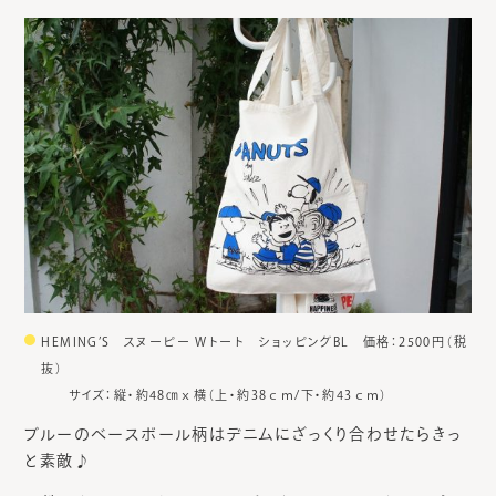
HEMING’S スヌーピー Wトート ショッピングBL 価格：2500円（税
抜）
サイズ：縦・約48㎝ｘ横（上・約38ｃｍ/下・約43ｃｍ）
ブルーのベースボール柄はデニムにざっくり合わせたらきっ
と素敵♪