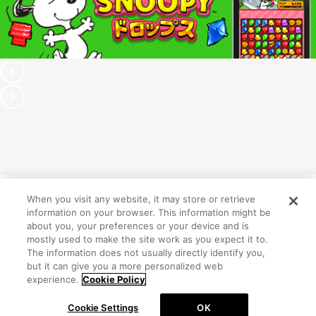
When you visit any website, it may store or retrieve
information on your browser. This information might be
OFFICIAL ACCOUNT
about you, your preferences or your device and is
mostly used to make the site work as you expect it to.
The information does not usually directly identify you,
but it can give you a more personalized web
初めての方向けガイド
FAQ
お問い合わせ
experience.
Cookie Policy
プライバシーポリシー
サイトマップ
Cookie Settings
OK
Cookie Settings