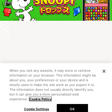
When you visit any website, it may store or retrieve
information on your browser. This information might be
OFFICIAL ACCOUNT
about you, your preferences or your device and is
mostly used to make the site work as you expect it to.
The information does not usually directly identify you,
but it can give you a more personalized web
初めての方向けガイド
FAQ
お問い合わせ
experience.
Cookie Policy
プライバシーポリシー
サイトマップ
Cookie Settings
OK
Cookie Settings