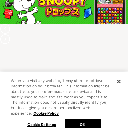
When you visit any website, it may store or retrieve
information on your browser. This information might be
OFFICIAL ACCOUNT
about you, your preferences or your device and is
mostly used to make the site work as you expect it to.
The information does not usually directly identify you,
but it can give you a more personalized web
初めての方向けガイド
FAQ
お問い合わせ
experience.
Cookie Policy
プライバシーポリシー
サイトマップ
Cookie Settings
OK
Cookie Settings