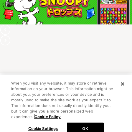
When you visit any website, it may store or retrieve
information on your browser. This information might be
OFFICIAL ACCOUNT
about you, your preferences or your device and is
mostly used to make the site work as you expect it to.
The information does not usually directly identify you,
but it can give you a more personalized web
初めての方向けガイド
FAQ
お問い合わせ
experience.
Cookie Policy
プライバシーポリシー
サイトマップ
Cookie Settings
OK
Cookie Settings