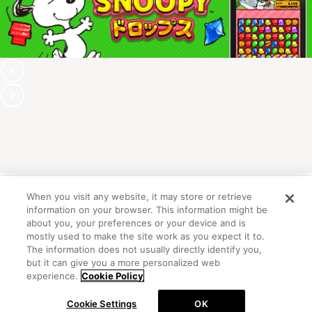
When you visit any website, it may store or retrieve
information on your browser. This information might be
OFFICIAL ACCOUNT
about you, your preferences or your device and is
mostly used to make the site work as you expect it to.
The information does not usually directly identify you,
but it can give you a more personalized web
初めての方向けガイド
FAQ
お問い合わせ
experience.
Cookie Policy
プライバシーポリシー
サイトマップ
Cookie Settings
OK
Cookie Settings