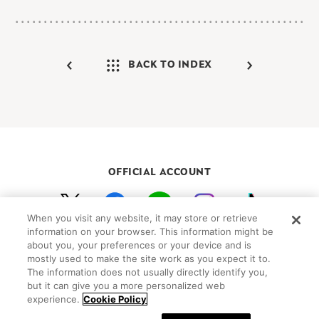
BACK TO INDEX
OFFICIAL ACCOUNT
When you visit any website, it may store or retrieve
初めての方向けガイド
FAQ
お問い合わせ
information on your browser. This information might be
プライバシーポリシー
サイトマップ
about you, your preferences or your device and is
mostly used to make the site work as you expect it to.
Cookie Settings
The information does not usually directly identify you,
but it can give you a more personalized web
©Peanuts Worldwide LLC
experience.
Cookie Policy