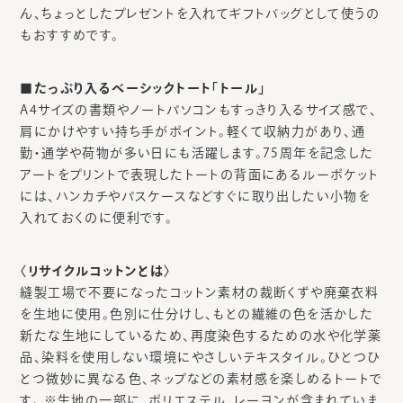
ん、ちょっとしたプレゼントを入れてギフトバッグとして使うの
もおすすめです。
■たっぷり入るベーシックトート「トール」
A4サイズの書類やノートパソコンもすっきり入るサイズ感で、
肩にかけやすい持ち手がポイント。軽くて収納力があり、通
勤・通学や荷物が多い日にも活躍します。75周年を記念した
アートをプリントで表現したトートの背面にあるルーポケット
には、ハンカチやパスケースなどすぐに取り出したい小物を
入れておくのに便利です。
〈リサイクルコットンとは〉
縫製工場で不要になったコットン素材の裁断くずや廃棄衣料
を生地に使用。色別に仕分けし、もとの繊維の色を活かした
新たな生地にしているため、再度染色するための水や化学薬
品、染料を使用しない環境にやさしいテキスタイル。ひとつひ
とつ微妙に異なる色、ネップなどの素材感を楽しめるトートで
す。 ※生地の一部に、ポリエステル、レーヨンが含まれていま