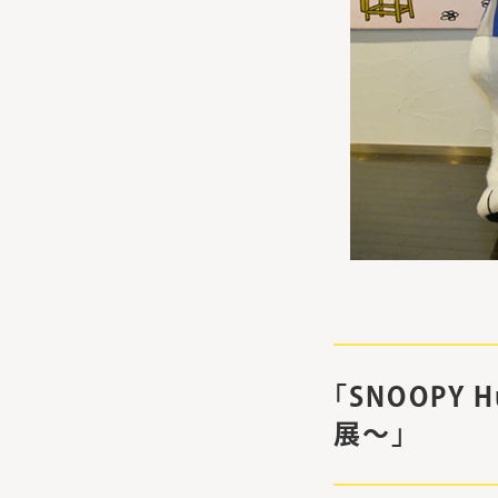
「SNOOPY 
展～」