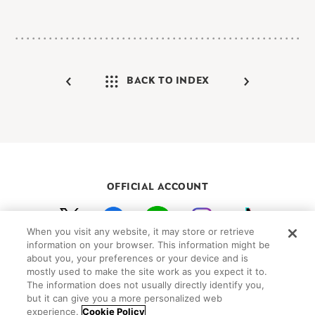
BACK TO INDEX
OFFICIAL ACCOUNT
When you visit any website, it may store or retrieve
初めての方向けガイド
FAQ
お問い合わせ
information on your browser. This information might be
about you, your preferences or your device and is
プライバシーポリシー
サイトマップ
mostly used to make the site work as you expect it to.
Cookie Settings
The information does not usually directly identify you,
but it can give you a more personalized web
©Peanuts Worldwide LLC
experience.
Cookie Policy