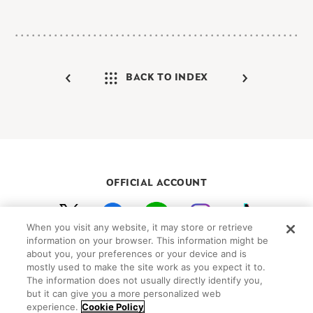
BACK TO INDEX
OFFICIAL ACCOUNT
When you visit any website, it may store or retrieve
初めての方向けガイド
FAQ
お問い合わせ
information on your browser. This information might be
about you, your preferences or your device and is
プライバシーポリシー
サイトマップ
mostly used to make the site work as you expect it to.
Cookie Settings
The information does not usually directly identify you,
but it can give you a more personalized web
©Peanuts Worldwide LLC
experience.
Cookie Policy