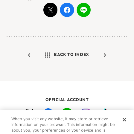
BACK TO INDEX
OFFICIAL ACCOUNT
When you visit any website, it may store or retrieve
初めての方向けガイド
FAQ
お問い合わせ
information on your browser. This information might be
about you, your preferences or your device and is
プライバシーポリシー
サイトマップ