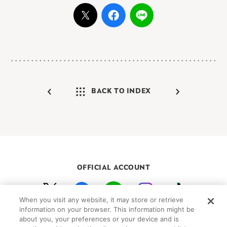
BACK TO INDEX
OFFICIAL ACCOUNT
When you visit any website, it may store or retrieve
初めての方向けガイド
FAQ
お問い合わせ
information on your browser. This information might be
about you, your preferences or your device and is
プライバシーポリシー
サイトマップ