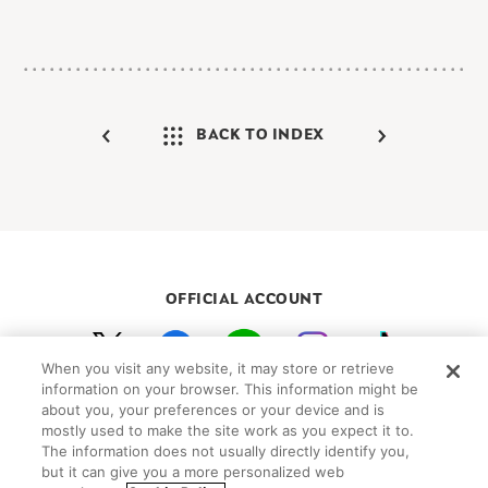
BACK TO INDEX
OFFICIAL ACCOUNT
When you visit any website, it may store or retrieve
初めての方向けガイド
FAQ
お問い合わせ
information on your browser. This information might be
about you, your preferences or your device and is
プライバシーポリシー
サイトマップ
mostly used to make the site work as you expect it to.
Cookie Settings
The information does not usually directly identify you,
but it can give you a more personalized web
©Peanuts Worldwide LLC