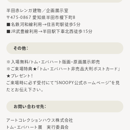
半田赤レンガ建物／企画展示室
〒475-0867 愛知県半田市榎下町8
■名鉄河和線利用→住吉町駅徒歩5分
■JR武豊線利用→半田駅下車北西徒歩15分
その他：
※入場無料/トム・エバハート版画・原画展示即売
※ご来場特典★「トム・エバハート非売品大判ポストカード」
★プレゼント！
ご来場時に必ず受付にて“SNOOPY公式ホームページ”を見
たとお伝え下さい。
お問い合わせ先：
アートコレクションハウス株式会社
トム・エバハート展 実行委員会