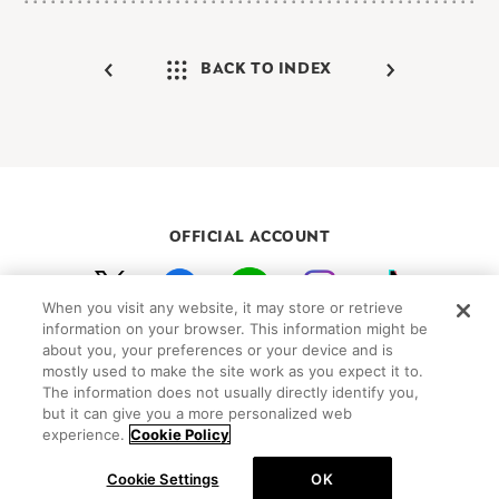
BACK TO INDEX
OFFICIAL ACCOUNT
When you visit any website, it may store or retrieve
初めての方向けガイド
FAQ
お問い合わせ
information on your browser. This information might be
about you, your preferences or your device and is
プライバシーポリシー
サイトマップ
mostly used to make the site work as you expect it to.
Cookie Settings
The information does not usually directly identify you,
but it can give you a more personalized web
©Peanuts Worldwide LLC
experience.
Cookie Policy
Cookie Settings
OK