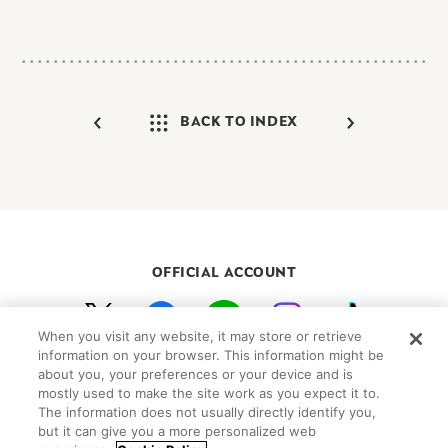
BACK TO INDEX
OFFICIAL ACCOUNT
When you visit any website, it may store or retrieve
初めての方向けガイド
FAQ
お問い合わせ
information on your browser. This information might be
about you, your preferences or your device and is
プライバシーポリシー
サイトマップ
mostly used to make the site work as you expect it to.
Cookie Settings
The information does not usually directly identify you,
but it can give you a more personalized web
©Peanuts Worldwide LLC