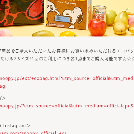
Yで商品をご購入いただいたお客様にお買い求めいただけるエコバッ
だける2サイズ！1回のご利用につき各1点までご購入可能です☆☆
snoopy.jp/ext/ecobag.html?utm_source=official&utm_medi
ag
Y＞
snoopy.jp/?utm_source=official&utm_medium=officialcp
Instagram＞
gram.com/snoopy_official_ec/