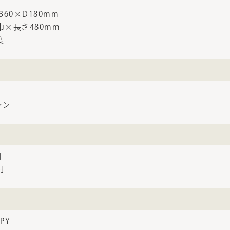
H360×D180mm
巾×長さ480mm
度
レン
円
円
PY