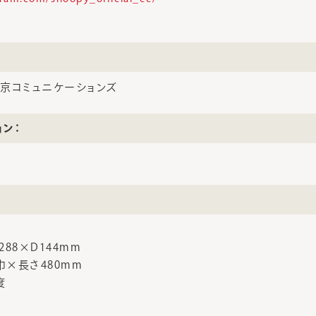
京コミュニケーションズ
ョン：
288×D144mm
巾×長さ480mm
度