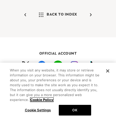
BACK TO INDEX
OFFICIAL ACCOUNT
When you visit any website, it may store or retrieve
初めての方向けガイド
FAQ
お問い合わせ
information on your browser. This information might be
about you, your preferences or your device and is
プライバシーポリシー
サイトマップ
mostly used to make the site work as you expect it to.
Cookie Settings
The information does not usually directly identify you,
but it can give you a more personalized web
©Peanuts Worldwide LLC
experience.
Cookie Policy
Cookie Settings
OK