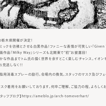
ての栃木県開催が決定！
クを彷彿とさせる白黒作品！ファニーな表情が可笑しい『Given The 
作品『Milky Way』シリーズも北関東で“初”お披露目！
かな作品までトム氏の描く世界を余すとこく楽しむチャンス。イオ
お見逃しなく！！
指用消毒スプレーの励行。会場内の換気。スタッフのマスク及びフェ
スク着用をお願いしております。何卒ご理解、ご協力の程、よろしく
ブログ】https://ameblo.jp/arch-tomeverhart/