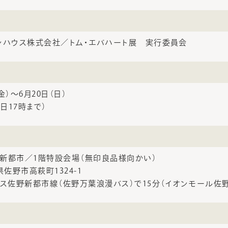
ンハウス株式会社／トム・エバハート展 実行委員会
（金）～6月20日（日）
終日17時まで）
新都市／1階特設会場（無印良品様向かい）
木県佐野市高萩町1324-1
バス佐野新都市線（佐野万葉浪漫バス）で15分（イオンモール佐