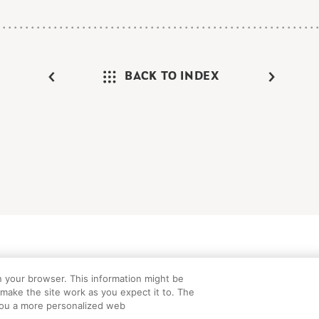
BACK TO INDEX
けガイド
FAQ
お問い合わせ
プライバシーポリシー
サイトマップ
C
n your browser. This information might be
©Peanuts Worldwide LLC
make the site work as you expect it to. The
e you a more personalized web