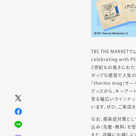
TBS THE MARKE
celebrating wi
2世紀もの長きにわたり
ポップな感覚で人気の時
「thermo mug（
グッズから、キーアー
至る幅広いラインナップは
います。ぜひ、ご来店
なお、感染症対策として
込み（先着・無料）を
また、店舗にお越しに