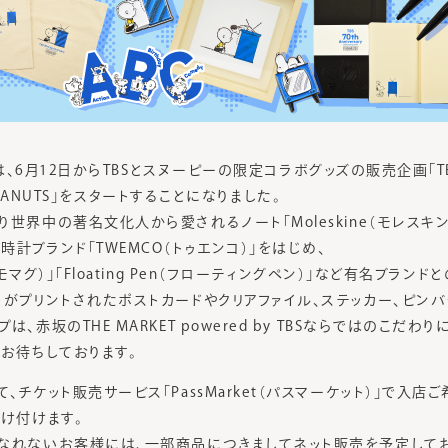
Tでは、6月12日からTBSとスヌーピーの限定コラボグッズの販売企画「TBS 70
th PEANUTS」をスタートすることになりました。
世界中の著名文化人から愛されるノート「Moleskine（モレスキン
計ブランド「TWEMCO（トゥエンコ）」をはじめ、
サーモマグ）」「Floating Pen（フローティングペン）」など有名ブラ
トがプリントされたポストカードやクリアファイル、ステッカー、ピン
、赤坂のTHE MARKET powered by TBSならではのこだ
をお待ちしております。
、チケット販売サービス「PassMarket（パスマーケット）」で入
受け付けます。
なれないお客様には、一部商品につきましてネット販売を予定してお