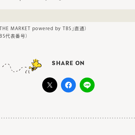
「THE MARKET powered by TBS」直通）
（TBS代表番号）
SHARE ON