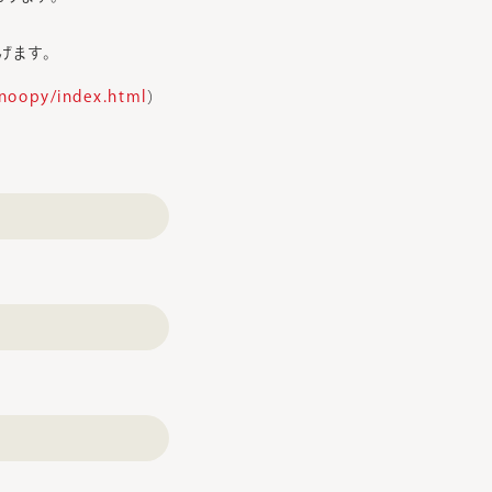
げます。
snoopy/index.html
）