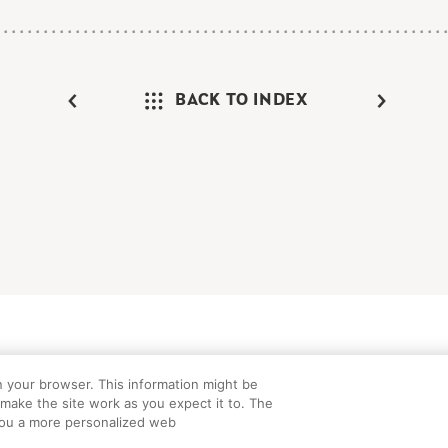
BACK TO INDEX
けガイド
FAQ
お問い合わせ
プライバシーポリシー
サイトマップ
C
n your browser. This information might be
©Peanuts Worldwide LLC
make the site work as you expect it to. The
e you a more personalized web