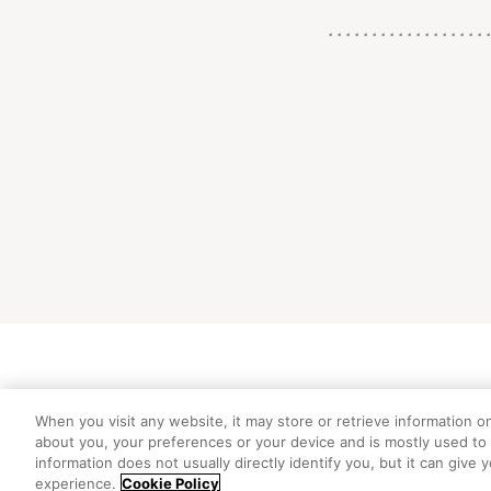
初めての方向
When you visit any website, it may store or retrieve information o
about you, your preferences or your device and is mostly used to 
information does not usually directly identify you, but it can giv
experience.
Cookie Policy