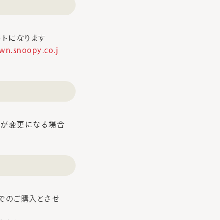
ートになります
own.snoopy.co.j
間が変更になる場合
までのご購入とさせ