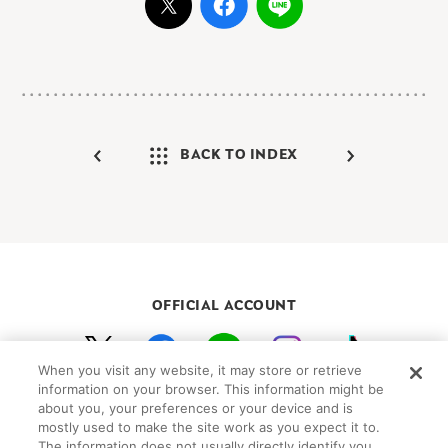
BACK TO INDEX
OFFICIAL ACCOUNT
When you visit any website, it may store or retrieve
初めての方向けガイド
FAQ
お問い合わせ
information on your browser. This information might be
プライバシーポリシー
サイトマップ
about you, your preferences or your device and is
mostly used to make the site work as you expect it to.
Cookie Settings
The information does not usually directly identify you,