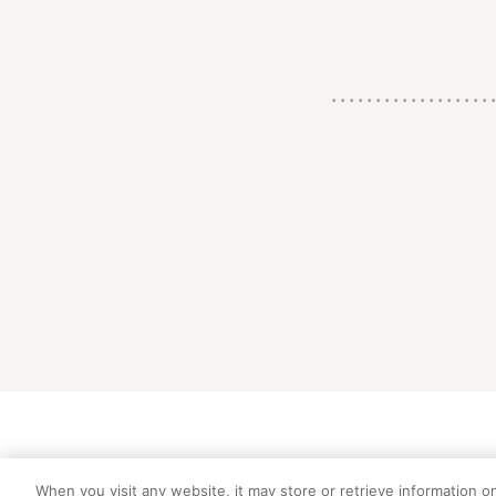
初めての方向
When you visit any website, it may store or retrieve information o