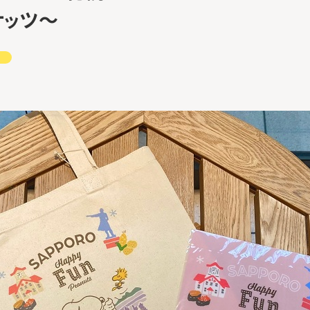
ナッツ～
ト