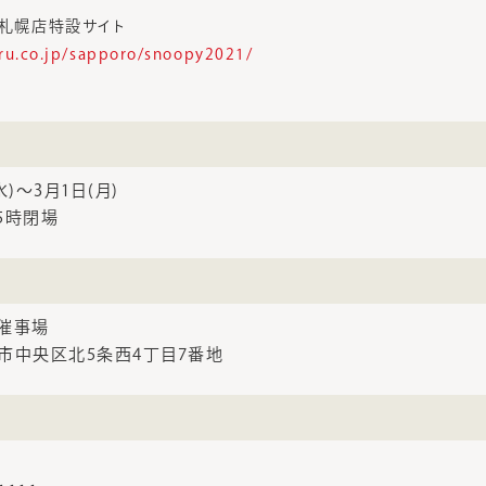
丸札幌店特設サイト
ru.co.jp/sapporo/snoopy2021/
水)～3月1日(月)
5時閉場
催事場
札幌市中央区北5条西4丁目7番地