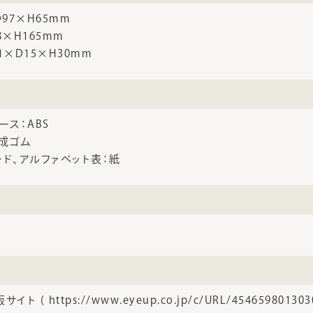
97×H65mm
8×H165mm
1×D15×H30mm
ース：ABS
合成ゴム
ード、アルファベット表：紙
 ( https://www.eyeup.co.jp/c/URL/4546598013030