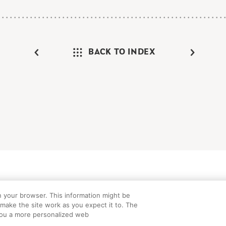
BACK TO INDEX
けガイド
FAQ
お問い合わせ
プライバシーポリシー
サイトマップ
C
n your browser. This information might be
©Peanuts Worldwide LLC
make the site work as you expect it to. The
e you a more personalized web