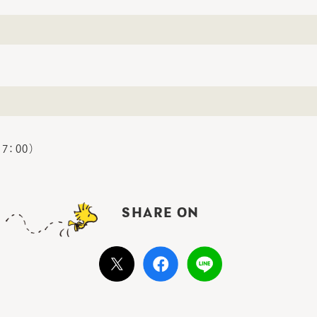
7：00）
SHARE ON