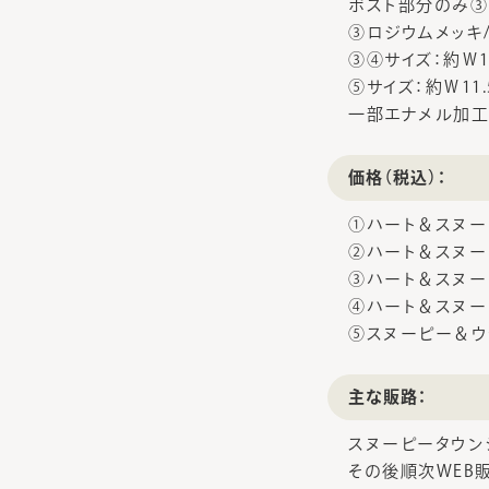
ポスト部分のみ③K
③ロジウムメッキ
③④サイズ：約Ｗ11
⑤サイズ：約Ｗ11.
一部エナメル加工
価格（税込）：
①ハート＆スヌーピ
②ハート＆スヌーピ
③ハート＆スヌーピ
④ハート＆スヌーピ
⑤スヌーピー＆ウッ
主な販路：
スヌーピータウン
その後順次WEB