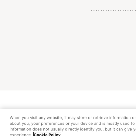
初めての方向
When you visit any website, it may store or retrieve information o
about you, your preferences or your device and is mostly used to 
information does not usually directly identify you, but it can giv
experience.
Cookie Policy