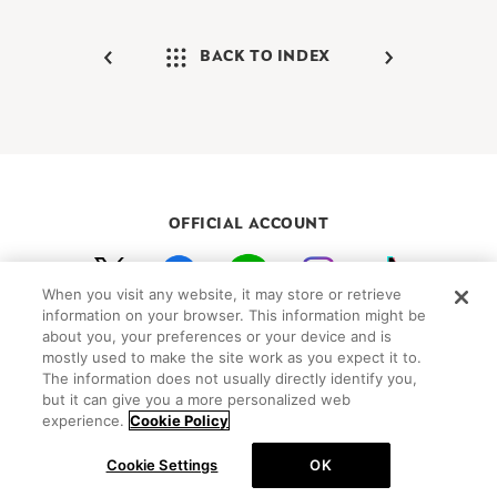
BACK TO INDEX
OFFICIAL ACCOUNT
When you visit any website, it may store or retrieve
初めての方向けガイド
FAQ
お問い合わせ
information on your browser. This information might be
about you, your preferences or your device and is
プライバシーポリシー
サイトマップ
mostly used to make the site work as you expect it to.
Cookie Settings
The information does not usually directly identify you,
but it can give you a more personalized web
©Peanuts Worldwide LLC
experience.
Cookie Policy
Cookie Settings
OK