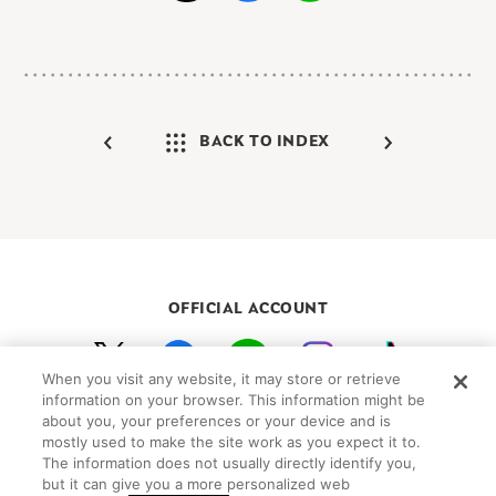
BACK TO INDEX
OFFICIAL ACCOUNT
When you visit any website, it may store or retrieve
初めての方向けガイド
FAQ
お問い合わせ
information on your browser. This information might be
about you, your preferences or your device and is
プライバシーポリシー
サイトマップ
mostly used to make the site work as you expect it to.
Cookie Settings
The information does not usually directly identify you,
but it can give you a more personalized web
©Peanuts Worldwide LLC