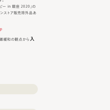
す。
 in 銀座 2020」の
インストア販売除外品あ
sp
入
混雑緩和の観点から