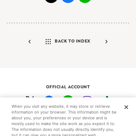
BACK TO INDEX
OFFICIAL ACCOUNT
When you visit any website, it may store or retrieve
初めての方向けガイド
FAQ
お問い合わせ
information on your browser. This information might be
about you, your preferences or your device and is
プライバシーポリシー
サイトマップ
mostly used to make the site work as you expect it to.
Cookie Settings
The information does not usually directly identify you,
but it can give you a more personalized web
©Peanuts Worldwide LLC