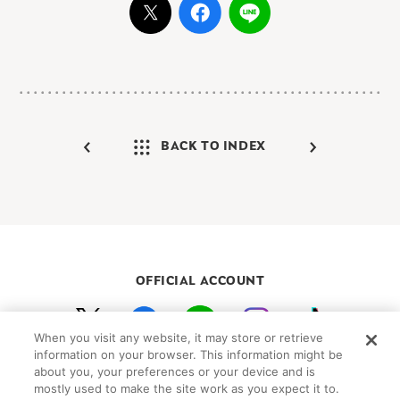
BACK TO INDEX
OFFICIAL ACCOUNT
When you visit any website, it may store or retrieve
初めての方向けガイド
FAQ
お問い合わせ
information on your browser. This information might be
about you, your preferences or your device and is
プライバシーポリシー
サイトマップ
mostly used to make the site work as you expect it to.
Cookie Settings