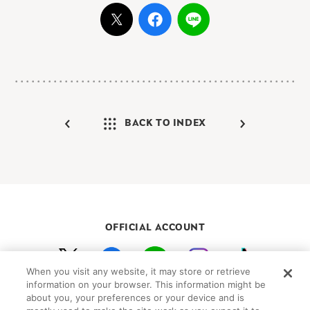
BACK TO INDEX
OFFICIAL ACCOUNT
When you visit any website, it may store or retrieve
初めての方向けガイド
FAQ
お問い合わせ
information on your browser. This information might be
about you, your preferences or your device and is
プライバシーポリシー
サイトマップ