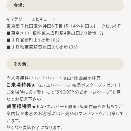
会場：
ギャラリー エピキュート
東京都千代田区外神田6丁目15-14外神田ストークビル6Ｆ
■東京メトロ銀座線末広町駅4番出口より徒歩1分
■ＪＲ御徒町より徒歩10分
■ＪＲ秋葉原駅電気口より徒歩10分
その他：
※入場無料/トム・エバハート版画・原画展示即売
ご来場特典
★トム・エバハート非売品ポスタープレゼント！
ご来場時に必ず受付にて“SNOOPY公式ホームページ”を見
たとお伝え下さい。
顧客様特典
★トム・エバハート原画・版画作品をお持ちでご
案内状が未着のお客様には非売品のプレゼントをご用意して
います。
無くなり次第終了になります。