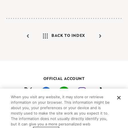
BACK TO INDEX
OFFICIAL ACCOUNT
When you visit any website, it may store or retrieve
初めての方向けガイド
FAQ
お問い合わせ
information on your browser. This information might be
about you, your preferences or your device and is
プライバシーポリシー
サイトマップ
mostly used to make the site work as you expect it to.
Cookie Settings
The information does not usually directly identify you,
but it can give you a more personalized web
©Peanuts Worldwide LLC