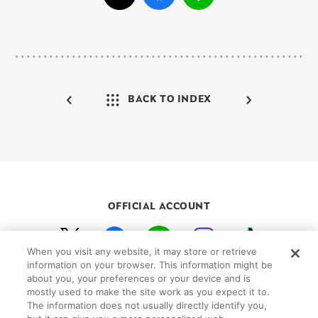
BACK TO INDEX
OFFICIAL ACCOUNT
When you visit any website, it may store or retrieve
初めての方向けガイド
FAQ
お問い合わせ
information on your browser. This information might be
about you, your preferences or your device and is
プライバシーポリシー
サイトマップ
mostly used to make the site work as you expect it to.
Cookie Settings
The information does not usually directly identify you,