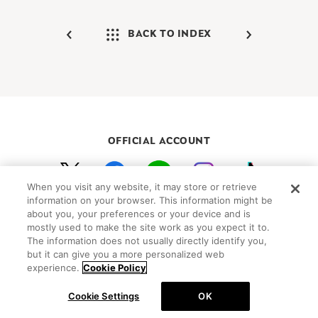
BACK TO INDEX
OFFICIAL ACCOUNT
When you visit any website, it may store or retrieve
初めての方向けガイド
FAQ
お問い合わせ
information on your browser. This information might be
プライバシーポリシー
サイトマップ
about you, your preferences or your device and is
mostly used to make the site work as you expect it to.
Cookie Settings
The information does not usually directly identify you,
but it can give you a more personalized web
©Peanuts Worldwide LLC
experience.
Cookie Policy
Cookie Settings
OK