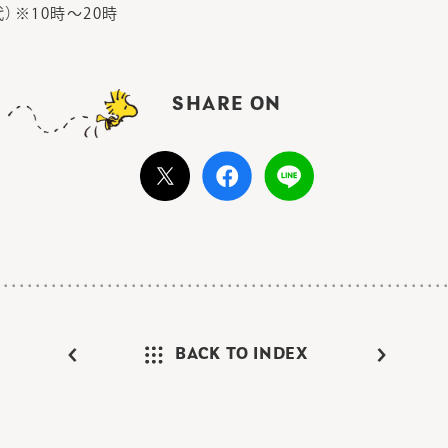
1（代）※10時～20時
SHARE ON
BACK TO INDEX