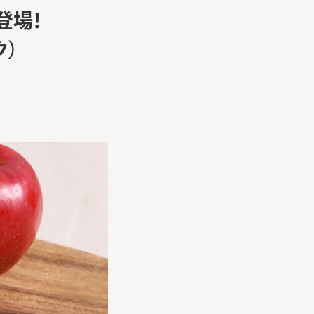
登場！
ク）