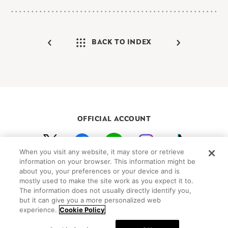
BACK TO INDEX
OFFICIAL ACCOUNT
When you visit any website, it may store or retrieve
初めての方向けガイド
FAQ
お問い合わせ
information on your browser. This information might be
プライバシーポリシー
サイトマップ
about you, your preferences or your device and is
mostly used to make the site work as you expect it to.
Cookie Settings
The information does not usually directly identify you,
but it can give you a more personalized web
©Peanuts Worldwide LLC
experience.
Cookie Policy